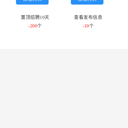
置顶招聘10天
查看发布信息
-200
个
-10
个