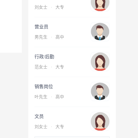
刘女士
·
大专
营业员
男先生
·
高中
行政/后勤
范女士
·
大专
销售岗位
叶先生
·
高中
文员
刘女士
·
大专