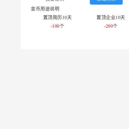
金币用途说明
置顶简历10天
置顶企业10天
-100
个
-200
个